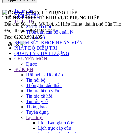
Toggle navigation
Trang chủ
GIỚI THIỆU
TRUNG TÂM Y TẾ KHU VỰC PHỤNG HIỆP
TỔ CHỨC
Địa chỉ: Số 1, Ấp Mỹ Lợi, xã Hiệp Hưng, thành phố Cần Thơ
Sơ đồ tổ chức
Điện thoại: 02933.994.044
Thông tin cán bộ quản lý
Fax: 02933.994.135
Y tế cơ sở
KHÁM SỨC KHOẺ NHÂN VIÊN
Thiết kế:
PHÁT ĐỒ ĐIỀU TRỊ
QUẢN LÝ CHẤT LƯỢNG
CHUYÊN MÔN
Dược
SỰ KIỆN
Hội nghị - Hội thảo
Tin nội bộ
Thông tin đấu thầu
Tin tức bệnh viện
Tin tức xã hội
Tin tức y tế
Thông báo
Tuyển dụng
Lịch trực
Lịch Ban giám đốc
Lịch trực cấp cứu