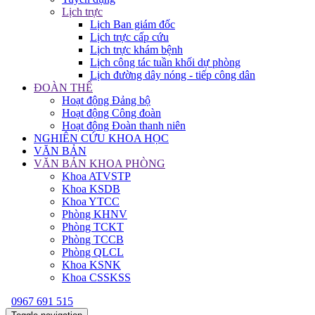
Lịch trực
Lịch Ban giám đốc
Lịch trực cấp cứu
Lịch trực khám bệnh
Lịch công tác tuần khối dự phòng
Lịch đường dây nóng - tiếp công dân
ĐOÀN THỂ
Hoạt động Đảng bộ
Hoạt động Công đoàn
Hoạt động Đoàn thanh niên
NGHIÊN CỨU KHOA HỌC
VĂN BẢN
VĂN BẢN KHOA PHÒNG
Khoa ATVSTP
Khoa KSDB
Khoa YTCC
Phòng KHNV
Phòng TCKT
Phòng TCCB
Phòng QLCL
Khoa KSNK
Khoa CSSKSS
0967 691 515