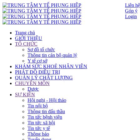
Liên hệ
Góp ý
Login
Trang chủ
GIỚI THIỆU
TỔ CHỨC
Sơ đồ tổ chức
Thông tin cán bộ quản lý
Y tế cơ sở
KHÁM SỨC KHOẺ NHÂN VIÊN
PHÁT ĐỒ ĐIỀU TRỊ
QUẢN LÝ CHẤT LƯỢNG
CHUYÊN MÔN
Dược
SỰ KIỆN
Hội nghị - Hội thảo
Tin nội bộ
Thông tin đấu thầu
Tin tức bệnh viện
Tin tức xã hội
Tin tức y tế
Thông báo
Tuyển dụng