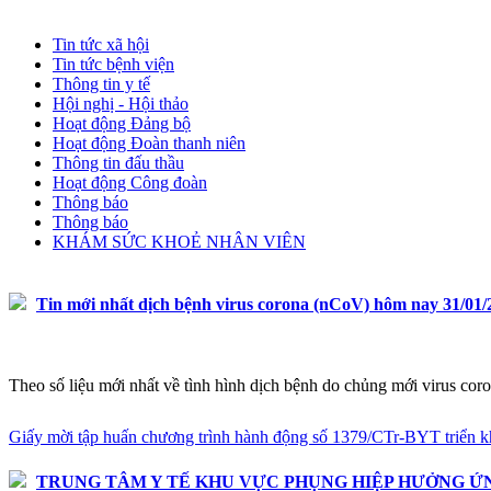
Tin tức
Tin tức xã hội
Tin tức bệnh viện
Thông tin y tế
Hội nghị - Hội thảo
Hoạt động Đảng bộ
Hoạt động Đoàn thanh niên
Thông tin đấu thầu
Hoạt động Công đoàn
Thông báo
Thông báo
KHÁM SỨC KHOẺ NHÂN VIÊN
Tin mới nhất dịch bệnh virus corona (nCoV) hôm nay 31/01/
Theo số liệu mới nhất về tình hình dịch bệnh do chủng mới virus co
Giấy mời tập huấn chương trình hành động số 1379/CTr-BYT triển kha
TRUNG TÂM Y TẾ KHU VỰC PHỤNG HIỆP HƯỞNG ỨNG