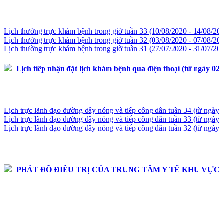
Lịch thường trực khám bệnh trong giờ tuần 33 (10/08/2020 - 14/08/2
Lịch thường trực khám bệnh trong giờ tuần 32 (03/08/2020 - 07/08/2
Lịch thường trực khám bệnh trong giờ tuần 31 (27/07/2020 - 31/07/2
Lịch tiếp nhận đặt lịch khám bệnh qua điện thoại (từ ngày 0
Lịch trực lãnh đạo đường dây nóng và tiếp công dân tuần 34 (từ ngà
Lịch trực lãnh đạo đường dây nóng và tiếp công dân tuần 33 (từ ngà
Lịch trực lãnh đạo đường dây nóng và tiếp công dân tuần 32 (từ ngà
Phát đồ điều trị
PHÁT ĐỒ ĐIỀU TRỊ CỦA TRUNG TÂM Y TẾ KHU VỰC
Khoa Phòng