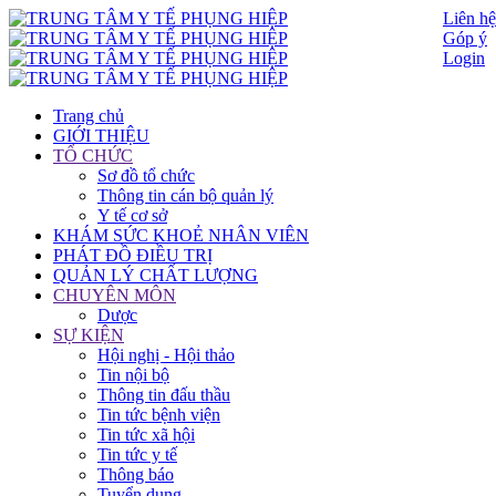
Liên hệ
Góp ý
Login
Trang chủ
GIỚI THIỆU
TỔ CHỨC
Sơ đồ tổ chức
Thông tin cán bộ quản lý
Y tế cơ sở
KHÁM SỨC KHOẺ NHÂN VIÊN
PHÁT ĐỒ ĐIỀU TRỊ
QUẢN LÝ CHẤT LƯỢNG
CHUYÊN MÔN
Dược
SỰ KIỆN
Hội nghị - Hội thảo
Tin nội bộ
Thông tin đấu thầu
Tin tức bệnh viện
Tin tức xã hội
Tin tức y tế
Thông báo
Tuyển dụng