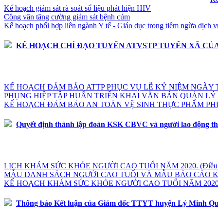
Kế hoạch giám sát rà soát số liệu phát hiện HIV
Công văn tăng cường giám sát bệnh cúm
Kế hoạch phối hợp liên ngành Y tế - Giáo dục trong tiêm ngừa dịch v
KẾ HOẠCH CHỈ ĐẠO TUYẾN ATVSTP TUYẾN XÃ CỦA
KẾ HOẠCH ĐẢM BẢO ATTP PHỤC VỤ LỄ KỶ NIỆM NGÀY TH
PHỤNG HIỆP TẬP HUẤN TRIỂN KHAI VĂN BẢN QUẢN LÝ
KẾ HOẠCH ĐẢM BẢO AN TOÀN VỆ SINH THỰC PHẨM PHỤ
Quyết định thành lập đoàn KSK CBVC và người lao động th
LỊCH KHÁM SỨC KHỎE NGƯỜI CAO TUỔI NĂM 2020. (Điều ch
MẪU DANH SÁCH NGƯỜI CAO TUỔI VÀ MẪU BÁO CÁO KẾ
KẾ HOẠCH KHÁM SỨC KHỎE NGƯỜI CAO TUỔI NĂM 2020
Thông báo Kết luận của Giám đốc TTYT huyện Lý Minh Quang