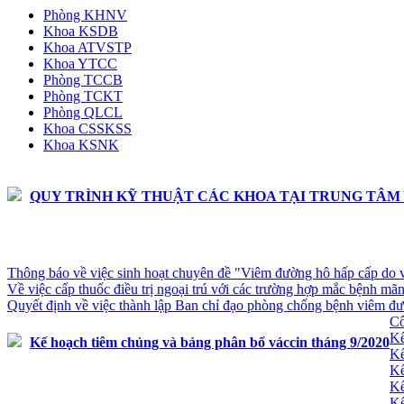
Phòng KHNV
Khoa KSDB
Khoa ATVSTP
Khoa YTCC
Phòng TCCB
Phòng TCKT
Phòng QLCL
Khoa CSSKSS
Khoa KSNK
QUY TRÌNH KỸ THUẬT CÁC KHOA TẠI TRUNG TÂM 
Thông báo về việc sinh hoạt chuyên đề "Viêm đường hô hấp cấp do 
Về việc cấp thuốc điều trị ngoại trú với các trường hợp mắc bệnh mãn 
Quyết định về việc thành lập Ban chỉ đạo phòng chống bệnh viêm đư
Cô
Kế
Kế hoạch tiêm chủng và bảng phân bổ váccin tháng 9/2020
Kế
Kế
Kế
Kế