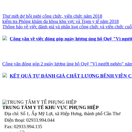
Thư mời dự hội nghị công chức, viên chức năm 2018
kiểm tra Phòng khám đa khoa khu vực và Trạm y tế năm 2018
Thông báo về việc đánh giá và phân loại công chức và viên chức cu
Công văn về việc đóng góp ngày lương ủng hộ Quỹ "Vì ngư
Công văn đóng góp 2 ngày lương ủng hộ Quỹ "Vì người nghèo" năm 
KẾT QUẢ TỰ ĐÁNH GIÁ CHẤT LƯỢNG BỆNH VIỆN C
TRUNG TÂM Y TẾ KHU VỰC PHỤNG HIỆP
Địa chỉ: Số 1, Ấp Mỹ Lợi, xã Hiệp Hưng, thành phố Cần Thơ
Điện thoại: 02933.994.044
Fax: 02933.994.135