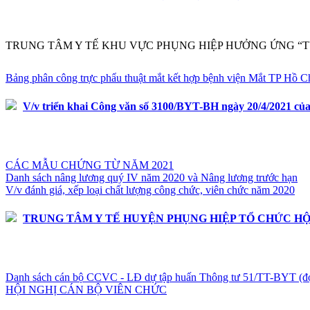
TRUNG TÂM Y TẾ KHU VỰC PHỤNG HIỆP HƯỞNG ỨNG “TU
Bảng phân công trực phẩu thuật mắt kết hợp bệnh viện Mắt TP Hồ C
V/v triển khai Công văn số 3100/BYT-BH ngày 20/4/2021 của
CÁC MẪU CHỨNG TỪ NĂM 2021
Danh sách nâng lương quý IV năm 2020 và Nâng lương trước hạn
V/v đánh giá, xếp loại chất lượng công chức, viên chức năm 2020
TRUNG TÂM Y TẾ HUYỆN PHỤNG HIỆP TỔ CHỨC HỘ
Danh sách cán bộ CCVC - LĐ dự tập huấn Thông tư 51/TT-BYT (đợt
HỘI NGHỊ CÁN BỘ VIÊN CHỨC