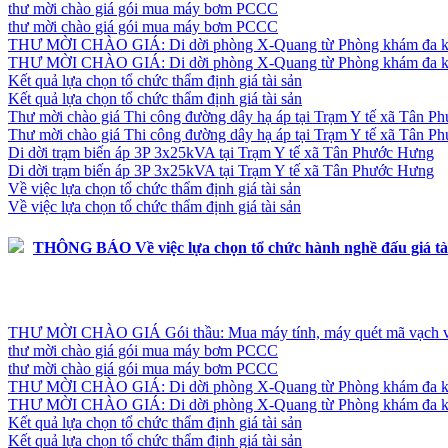
thư mời chào giá gói mua máy bơm PCCC
thư mời chào giá gói mua máy bơm PCCC
THƯ MỜI CHÀO GIÁ: Di dời phòng X-Quang từ Phòng khám đa kho
THƯ MỜI CHÀO GIÁ: Di dời phòng X-Quang từ Phòng khám đa kho
Kết quả lựa chọn tổ chức thẩm định giá tài sản
Kết quả lựa chọn tổ chức thẩm định giá tài sản
Thư mời chào giá Thi công đường dây hạ áp tại Trạm Y tế xã Tân 
Thư mời chào giá Thi công đường dây hạ áp tại Trạm Y tế xã Tân 
Di dời trạm biến áp 3P 3x25kVA tại Trạm Y tế xã Tân Phước Hưng
Di dời trạm biến áp 3P 3x25kVA tại Trạm Y tế xã Tân Phước Hưng
Về việc lựa chọn tổ chức thẩm định giá tài sản
Về việc lựa chọn tổ chức thẩm định giá tài sản
THÔNG BÁO Về việc lựa chọn tổ chức hành nghề đấu giá tà
THƯ MỜI CHÀO GIÁ Gói thầu: Mua máy tính, máy quét mã vạch và th
thư mời chào giá gói mua máy bơm PCCC
thư mời chào giá gói mua máy bơm PCCC
THƯ MỜI CHÀO GIÁ: Di dời phòng X-Quang từ Phòng khám đa kho
THƯ MỜI CHÀO GIÁ: Di dời phòng X-Quang từ Phòng khám đa kho
Kết quả lựa chọn tổ chức thẩm định giá tài sản
Kết quả lựa chọn tổ chức thẩm định giá tài sản