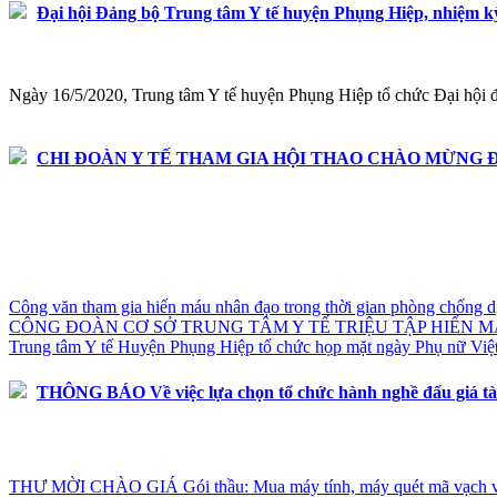
Đại hội Đảng bộ Trung tâm Y tế huyện Phụng Hiệp, nhiệm kỳ
Ngày 16/5/2020, Trung tâm Y tế huyện Phụng Hiệp tổ chức Đại hội 
CHI ĐOÀN Y TẾ THAM GIA HỘI THAO CHÀO MỪNG ĐẠ
Công văn tham gia hiến máu nhân đạo trong thời gian phòng chống 
CÔNG ĐOÀN CƠ SỞ TRUNG TÂM Y TẾ TRIỆU TẬP HIẾN 
Trung tâm Y tế Huyện Phụng Hiệp tổ chức họp mặt ngày Phụ nữ Việ
THÔNG BÁO Về việc lựa chọn tổ chức hành nghề đấu giá tà
THƯ MỜI CHÀO GIÁ Gói thầu: Mua máy tính, máy quét mã vạch và th