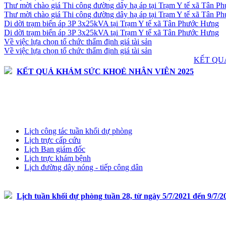
Thư mời chào giá Thi công đường dây hạ áp tại Trạm Y tế xã Tân 
Thư mời chào giá Thi công đường dây hạ áp tại Trạm Y tế xã Tân 
Di dời trạm biến áp 3P 3x25kVA tại Trạm Y tế xã Tân Phước Hưng
Di dời trạm biến áp 3P 3x25kVA tại Trạm Y tế xã Tân Phước Hưng
Về việc lựa chọn tổ chức thẩm định giá tài sản
Về việc lựa chọn tổ chức thẩm định giá tài sản
KẾT QU
KẾT QUẢ KHÁM SỨC KHOẺ NHÂN VIÊN 2025
Lịch tuần
Lịch công tác tuần khối dự phòng
Lịch trực cấp cứu
Lịch Ban giám đốc
Lịch trực khám bệnh
Lịch đường dây nóng - tiếp công dân
Lịch tuần khối dự phòng tuần 28, từ ngày 5/7/2021 đến 9/7/2