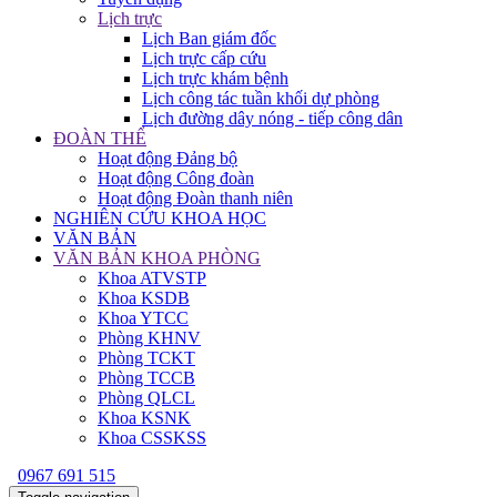
Lịch trực
Lịch Ban giám đốc
Lịch trực cấp cứu
Lịch trực khám bệnh
Lịch công tác tuần khối dự phòng
Lịch đường dây nóng - tiếp công dân
ĐOÀN THỂ
Hoạt động Đảng bộ
Hoạt động Công đoàn
Hoạt động Đoàn thanh niên
NGHIÊN CỨU KHOA HỌC
VĂN BẢN
VĂN BẢN KHOA PHÒNG
Khoa ATVSTP
Khoa KSDB
Khoa YTCC
Phòng KHNV
Phòng TCKT
Phòng TCCB
Phòng QLCL
Khoa KSNK
Khoa CSSKSS
0967 691 515