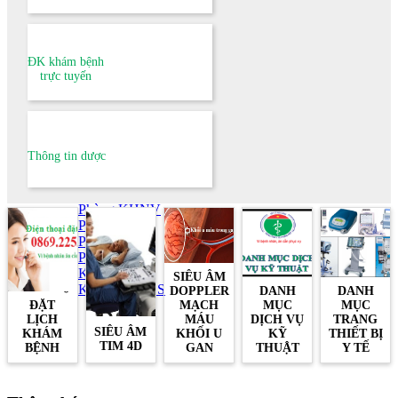
Lịch trực khám bệnh
Lịch công tác tuần khối dự phòng
Lịch đường dây nóng - tiếp công dân
ĐOÀN THỂ
ĐK khám bệnh
Hoạt động Đảng bộ
trực tuyến
Hoạt động Công đoàn
Hoạt động Đoàn thanh niên
NGHIÊN CỨU KHOA HỌC
VĂN BẢN
VĂN BẢN KHOA PHÒNG
Thông tin dược
Khoa ATVSTP
Khoa KSDB
Khoa YTCC
Phòng KHNV
Phòng TCKT
Phòng TCCB
Phòng QLCL
Khoa KSNK
SIÊU ÂM
Khoa CSSKSS
DOPPLER
DANH
DANH
ĐẶT
MẠCH
MỤC
MỤC
LỊCH
MÁU
DỊCH VỤ
TRANG
SIÊU ÂM
KHÁM
KHỐI U
KỸ
THIẾT BỊ
TIM 4D
BỆNH
GAN
THUẬT
Y TẾ