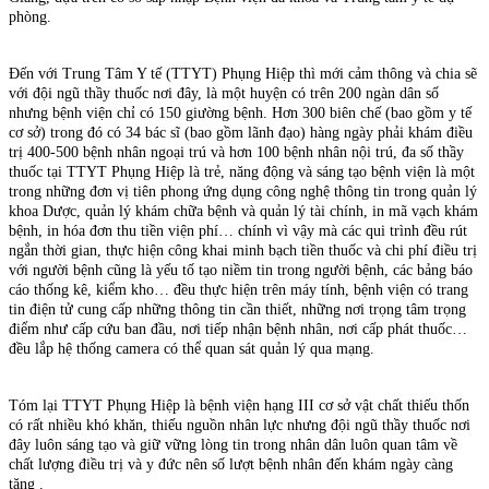
phòng.
Đến với Trung Tâm Y tế (TTYT) Phụng Hiệp thì mới cảm thông và chia sẽ
với đội ngũ thầy thuốc nơi đây, là một huyện có trên 200 ngàn dân số
nhưng bệnh viện chỉ có 150 giường bệnh. Hơn 300 biên chế (bao gồm y tế
cơ sở) trong đó có 34 bác sĩ (bao gồm lãnh đạo) hàng ngày phải khám điều
trị 400-500 bệnh nhân ngoại trú và hơn 100 bệnh nhân nội trú, đa số thầy
thuốc tại TTYT Phụng Hiệp là trẻ, năng động và sáng tạo bệnh viện là một
trong những đơn vị tiên phong ứng dụng công nghệ thông tin trong quản lý
khoa Dược, quản lý khám chữa bệnh và quản lý tài chính, in mã vạch khám
bệnh, in hóa đơn thu tiền viện phí… chính vì vậy mà các qui trình đều rút
ngắn thời gian, thực hiện công khai minh bạch tiền thuốc và chi phí điều trị
với người bệnh cũng là yếu tố tạo niềm tin trong người bệnh, các bảng báo
cáo thống kê, kiểm kho… đều thực hiện trên máy tính, bệnh viện có trang
tin điện tử cung cấp những thông tin cần thiết, những nơi trọng tâm trọng
điểm như cấp cứu ban đầu, nơi tiếp nhận bệnh nhân, nơi cấp phát thuốc…
đều lắp hệ thống camera có thể quan sát quản lý qua mạng.
Tóm lại TTYT Phụng Hiệp là bệnh viện hạng III cơ sở vật chất thiếu thốn
có rất nhiều khó khăn, thiếu nguồn nhân lực nhưng đội ngũ thầy thuốc nơi
đây luôn sáng tạo và giữ vững lòng tin trong nhân dân luôn quan tâm về
chất lượng điều trị và y đức nên số lượt bệnh nhân đến khám ngày càng
tăng .