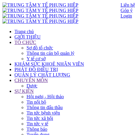
Liên hệ
Góp ý
Login
Trang chủ
GIỚI THIỆU
TỔ CHỨC
Sơ đồ tổ chức
Thông tin cán bộ quản lý
Y tế cơ sở
KHÁM SỨC KHOẺ NHÂN VIÊN
PHÁT ĐỒ ĐIỀU TRỊ
QUẢN LÝ CHẤT LƯỢNG
CHUYÊN MÔN
Dược
SỰ KIỆN
Hội nghị - Hội thảo
Tin nội bộ
Thông tin đấu thầu
Tin tức bệnh viện
Tin tức xã hội
Tin tức y tế
Thông báo
Tuyển dụng