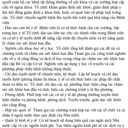
quyết toàn bộ các bệnh tật thông thường về nội khoa và các trường hợp cấp
cứu về ngoại khoa. Tổ chức khám giám định sức khoẻ, giám định pháp y
khi hội đồng giám định y khoa tỉnh, hoặc cơ quan bảo vệ pháp luật trưng
cầu. Tổ chức chuyển người bệnh lên tuyến khi vượt quá khả năng của Bệnh
viện.
- Đào tạo cán bộ y tế:
Bệnh viện là cơ sở thực hành cho các trường, lớp
trung học y tế.Tổ chức đào tạo liên tục cho các thành viên trong Bệnh viện
và cơ sở y tế tuyến dưới để nâng cấp trình độ chuyên môn và kỹ năng quản
lý chăm sóc sức khoẻ ban đầu.
- Nghiên cứu khoa học về y học:
Tổ chức tổng kết đánh giá các đề tài và
chương trình về chăm sóc sức khoẻ ban đầu
.
Tham gia các công trình nghiên
cứu về y tế cộng đồng và dịch tễ học trong công tác chăm sóc sức khỏe ban
đầu cấp Bộ và cấp Cơ sở. Nghiên cứu áp dụng y học cổ truyền và các
phương pháp chữa bệnh không dùng thuốc.
- Chỉ đạo tuyến dưới về chuyên môn, kỹ thuật:
Lập kế hoạch và chỉ đạo
tuyến dưới (phòng khám đa khoa, y tế cơ sở) thực hiện các pháp đồ chẩn
đoán và điều trị. Tổ chức chỉ đạo các xã, phường thực hiện công tác chăm
sóc sức khỏe ban đầu và thực hiện các chương trình y tế địa phương.
- Phòng bệnh:
Phối hợp với các cơ sở y tế dự phòng thường xuyên thực
hiện nhiệm vụ phòng bệnh, phòng dịch. Tuyên truyền, giáo dục sức khỏe
cho cộng đồng.
- Hợp tác quốc tế:
Tham gia các chương trình hợp tác với các tổ chức và cá
nhân ở ngoài nước theo quy định của Nhà nước.
- Quản lý kinh tế y tế:
Có kế hoạch sử dụng hiệu quả cao ngân sách Nhà
nước cấp và các nguồn kinh phí. Tạo thêm nguồn kinh phí từ các dịch vụ y