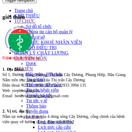
Toggle navigation
Trang chủ
GIỚI THIỆU
giới thiệu
TỔ CHỨC
Sơ đồ tổ chức
Thông tin cán bộ quản lý
Y tế cơ sở
KHÁM SỨC KHOẺ NHÂN VIÊN
PHÁT ĐỒ ĐIỀU TRỊ
QUẢN LÝ CHẤT LƯỢNG
CHUYÊN MÔN
Dược
SỰ KIỆN
1. Địa điểm:
Hội nghị - Hội thảo
Số 1, Đường Hùng Vương, Thị trấn Cây Dương, Phụng Hiệp, Hậu Giang.
Tin nội bộ
Nằm trên trục trung tâm của Thị trấn Cây Dương.
Thông tin đấu thầu
Điện thoai: 02933. 3994 567 Fax 02933.3994 135
Tin tức bệnh viện
Web: ytephunghiep.vn
Tin tức xã hội
Email: benhvienphunghiep@gmail.com
Tin tức y tế
Thông báo
Tuyển dụng
2. Vị trí, địa lý:
Lịch trực
Nằm tại nơi giao nhau của 4 dòng sông Cây Dương, cổng chính của bệnh
Lịch Ban giám đốc
viện quay về hướng đông, diện tích 800m2
Lịch trực cấp cứu