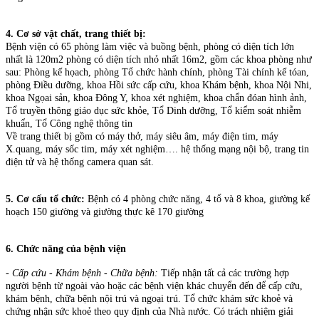
4. Cơ sở vật chất, trang thiết bị:
Bệnh viện có 65 phòng làm việc và buồng bệnh, phòng có diện tích lớn
nhất là 120m2 phòng có diện tích nhỏ nhất 16m2, gồm các khoa phòng như
sau: Phòng kế họach, phòng Tổ chức hành chính, phòng Tài chính kế tóan,
phòng Điều dưỡng, khoa Hồi sức cấp cứu, khoa Khám bệnh, khoa Nội Nhi,
khoa Ngọai sản, khoa Đông Y, khoa xét nghiệm, khoa chẩn đóan hình ảnh,
Tổ truyền thông giáo dục sức khỏe, Tổ Dinh dưỡng, Tổ kiểm soát nhiễm
khuẩn, Tổ Công nghệ thông tin
Về trang thiết bị gồm có máy thở, máy siêu âm, máy điện tim, máy
X.quang, máy sốc tim, máy xét nghiệm…. hệ thống mạng nội bộ, trang tin
điện tử và hệ thống camera quan sát.
5. Cơ cấu tổ chức:
Bệnh có 4 phòng chức năng, 4 tổ và 8 khoa, giường kế
hoạch 150 giường và giường thực kê 170 giường
6. Chức năng của bệnh viện
- Cấp cứu - Khám bệnh - Chữa bệnh:
Tiếp nhận tất cả các trường hợp
người bệnh từ ngoài vào hoặc các bệnh viện khác chuyển đến để cấp cứu,
khám bệnh, chữa bệnh nội trú và ngoại trú. Tổ chức khám sức khoẻ và
chứng nhận sức khoẻ theo quy định của Nhà nước. Có trách nhiệm giải