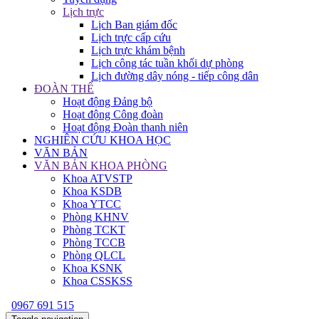
Lịch trực
Lịch Ban giám đốc
Lịch trực cấp cứu
Lịch trực khám bệnh
Lịch công tác tuần khối dự phòng
Lịch đường dây nóng - tiếp công dân
ĐOÀN THỂ
Hoạt động Đảng bộ
Hoạt động Công đoàn
Hoạt động Đoàn thanh niên
NGHIÊN CỨU KHOA HỌC
VĂN BẢN
VĂN BẢN KHOA PHÒNG
Khoa ATVSTP
Khoa KSDB
Khoa YTCC
Phòng KHNV
Phòng TCKT
Phòng TCCB
Phòng QLCL
Khoa KSNK
Khoa CSSKSS
0967 691 515