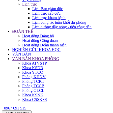
Lịch trực
Lịch Ban giám đốc
Lịch trực cấp cứu
Lịch trực khám bệnh
Lịch công tác tuần khối dự phòng
Lịch đường dây nóng - tiếp công dân
ĐOÀN THỂ
Hoạt động Đảng bộ
Hoạt động Công đoàn
Hoạt động Đoàn thanh niên
NGHIÊN CỨU KHOA HỌC
VĂN BẢN
VĂN BẢN KHOA PHÒNG
Khoa ATVSTP
Khoa KSDB
Khoa YTCC
Phòng KHNV
Phòng TCKT
Phòng TCCB
Phòng QLCL
Khoa KSNK
Khoa CSSKSS
0967 691 515