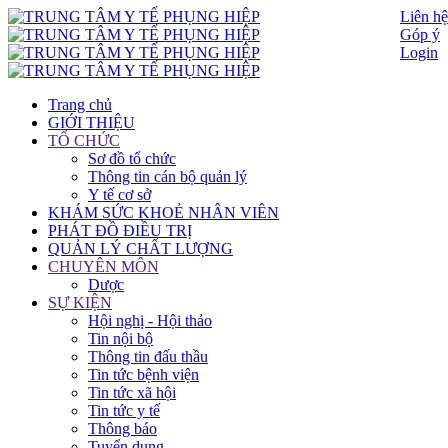
Liên hệ
Góp ý
Login
Trang chủ
GIỚI THIỆU
TỔ CHỨC
Sơ đồ tổ chức
Thông tin cán bộ quản lý
Y tế cơ sở
KHÁM SỨC KHOẺ NHÂN VIÊN
PHÁT ĐỒ ĐIỀU TRỊ
QUẢN LÝ CHẤT LƯỢNG
CHUYÊN MÔN
Dược
SỰ KIỆN
Hội nghị - Hội thảo
Tin nội bộ
Thông tin đấu thầu
Tin tức bệnh viện
Tin tức xã hội
Tin tức y tế
Thông báo
Tuyển dụng